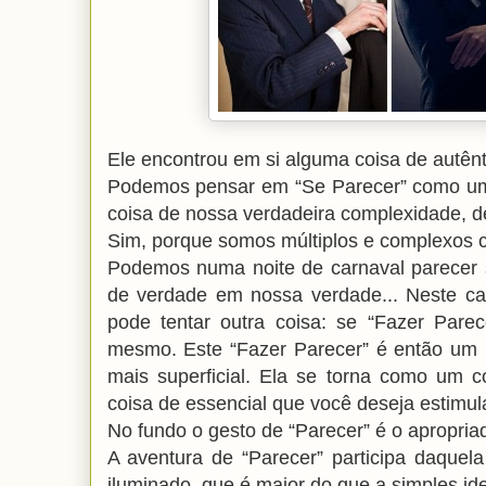
Ele encontrou em si alguma coisa de autên
Podemos pensar em “Se Parecer” como uma 
coisa de nossa verdadeira complexidade, de
Sim, porque somos múltiplos e complexos c
Podemos numa noite de carnaval parecer 
de verdade em nossa verdade... Neste ca
pode tentar outra coisa: se “Fazer Pare
mesmo. Este “Fazer Parecer” é então um m
mais superficial. Ela se torna como um 
coisa de essencial que você deseja estimula
No fundo o gesto de “Parecer” é o apropriad
A aventura de “Parecer” participa daquel
iluminado, que é maior do que a simples ide