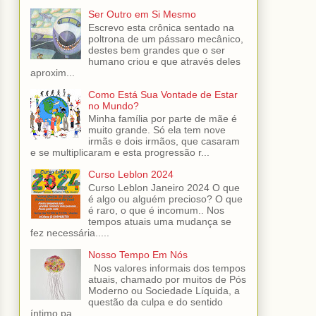
Ser Outro em Si Mesmo
Escrevo esta crônica sentado na
poltrona de um pássaro mecânico,
destes bem grandes que o ser
humano criou e que através deles
aproxim...
Como Está Sua Vontade de Estar
no Mundo?
Minha família por parte de mãe é
muito grande. Só ela tem nove
irmãs e dois irmãos, que casaram
e se multiplicaram e esta progressão r...
Curso Leblon 2024
Curso Leblon Janeiro 2024 O que
é algo ou alguém precioso? O que
é raro, o que é incomum.. Nos
tempos atuais uma mudança se
fez necessária.....
Nosso Tempo Em Nós
Nos valores informais dos tempos
atuais, chamado por muitos de Pós
Moderno ou Sociedade Líquida, a
questão da culpa e do sentido
íntimo pa...