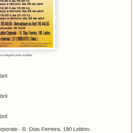
 na imagem para ampliar
bril
bril
bril
porate - R. Dias Ferreira, 190 Leblon.