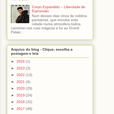
Corpo Expandido – Liberdade de
Expressão
Num desses dias cinza de neblina
parisiense, que envolve esta
cidade numa atmosfera lúdica,
caminhei nas ruas mágicas e fui ao Grand
Palais...
Arquivo do blog - Clique, escolha a
postagem e leia
►
2024
(1)
►
2023
(3)
►
2022
(13)
►
2021
(4)
►
2020
(29)
►
2019
(24)
►
2018
(32)
►
2017
(48)