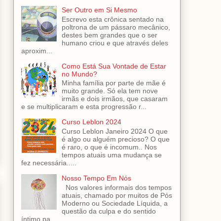
Ser Outro em Si Mesmo
Escrevo esta crônica sentado na
poltrona de um pássaro mecânico,
destes bem grandes que o ser
humano criou e que através deles
aproxim...
Como Está Sua Vontade de Estar
no Mundo?
Minha família por parte de mãe é
muito grande. Só ela tem nove
irmãs e dois irmãos, que casaram
e se multiplicaram e esta progressão r...
Curso Leblon 2024
Curso Leblon Janeiro 2024 O que
é algo ou alguém precioso? O que
é raro, o que é incomum.. Nos
tempos atuais uma mudança se
fez necessária.....
Nosso Tempo Em Nós
Nos valores informais dos tempos
atuais, chamado por muitos de Pós
Moderno ou Sociedade Líquida, a
questão da culpa e do sentido
íntimo pa...