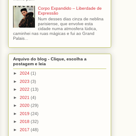
Corpo Expandido – Liberdade de
Expressão
Num desses dias cinza de neblina
parisiense, que envolve esta
cidade numa atmosfera lúdica,
caminhei nas ruas mágicas e fui ao Grand
Palais...
Arquivo do blog - Clique, escolha a
postagem e leia
►
2024
(1)
►
2023
(3)
►
2022
(13)
►
2021
(4)
►
2020
(29)
►
2019
(24)
►
2018
(32)
►
2017
(48)