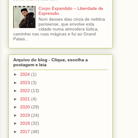
Corpo Expandido – Liberdade de
Expressão
Num desses dias cinza de neblina
parisiense, que envolve esta
cidade numa atmosfera lúdica,
caminhei nas ruas mágicas e fui ao Grand
Palais...
Arquivo do blog - Clique, escolha a
postagem e leia
►
2024
(1)
►
2023
(3)
►
2022
(13)
►
2021
(4)
►
2020
(29)
►
2019
(24)
►
2018
(32)
►
2017
(48)