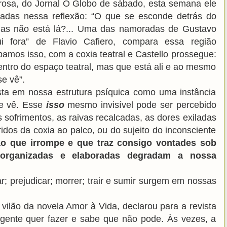
Prosa, do Jornal O Globo de sábado, esta semana ele
etradas nessa reflexão: “O que se esconde detrás do
mas não está lá?... Uma das namoradas de Gustavo
ui fora” de Flavio Cafiero, compara essa região
bamos isso, com a coxia teatral e Castello prossegue:
dentro do espaço teatral, mas que está ali e ao mesmo
se vê”.
ista em nossa estrutura psíquica como uma instância
se vê. Esse
isso
mesmo invisível pode ser percebido
s sofrimentos, as raivas recalcadas, as dores exiladas
idos da coxia ao palco, ou do sujeito do inconsciente
o que irrompe e que traz consigo vontades sob
organizadas e elaboradas degradam a nossa
r; prejudicar; morrer; trair e sumir surgem em nossas
ilão da novela Amor à Vida, declarou para a revista
gente quer fazer e sabe que não pode. Às vezes, a