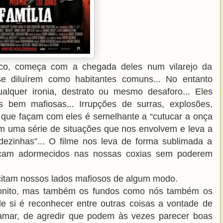
írico, começa com a chegada deles num vilarejo da
e diluírem como habitantes comuns... No entanto
lquer ironia, destrato ou mesmo desaforo... Eles
 bem mafiosas... Irrupções de surras, explosões,
que façam com eles é semelhante a “cutucar a onça
em uma série de situações que nos envolvem e leva a
dezinhas”... O filme nos leva de forma sublimada a
 ficam adormecidos nas nossas coxias sem poderem
citam nossos lados mafiosos de algum modo.
bonito, mas também os fundos como nós também os
de si é reconhecer entre outras coisas a vontade de
famar, de agredir que podem às vezes parecer boas