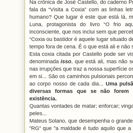
Na crônica de José Castello, do caderno 
fala da “Visita a Coxia” com as linhas l
humano? Que lugar é este que está lá, 
Luna, protagonista do livro “O frio aq
inconsciente, que nos inclui sem que perce
“Coxia ou bastidor é aquele lugar situado 
tempo fora de cena. É o que está ali e não 
Esta coxia citada por Castello pode ser v
denominada
isso
, que está ali, mas não 
nas irrupções que traz a nossa superfície o
em si... São os caminhos pulsionais percorr
ao corpo nosso de cada dia...
Uma pulsã
diversas formas que se não forem 
existência.
Quantas vontades de matar; enforcar; vinga
peles...
Mateus Solano, que desempenha o grande v
"RG" que "a maldade é tudo aquilo que a 