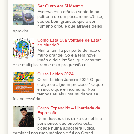
Ser Outro em Si Mesmo
Escrevo esta crônica sentado na
poltrona de um pássaro mecânico,
destes bem grandes que o ser
humano criou e que através deles
aproxim...
Como Está Sua Vontade de Estar
no Mundo?
Minha família por parte de mãe é
muito grande. Só ela tem nove
irmãs e dois irmãos, que casaram
e se multiplicaram e esta progressão r...
Curso Leblon 2024
Curso Leblon Janeiro 2024 O que
é algo ou alguém precioso? O que
é raro, o que é incomum.. Nos
tempos atuais uma mudança se
fez necessária.....
Corpo Expandido – Liberdade de
Expressão
Num desses dias cinza de neblina
parisiense, que envolve esta
cidade numa atmosfera lúdica,
caminhei nas ruas mágicas e fui ao Grand