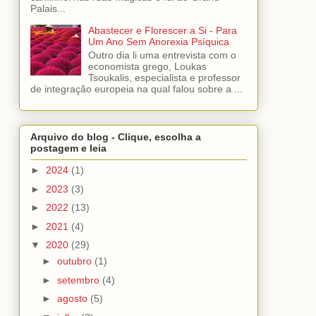
Palais...
Abastecer e Florescer a Si - Para
Um Ano Sem Anorexia Psíquica
Outro dia li uma entrevista com o
economista grego, Loukas
Tsoukalis, especialista e professor
de integração europeia na qual falou sobre a ...
Arquivo do blog - Clique, escolha a
postagem e leia
►
2024
(1)
►
2023
(3)
►
2022
(13)
►
2021
(4)
▼
2020
(29)
►
outubro
(1)
►
setembro
(4)
►
agosto
(5)